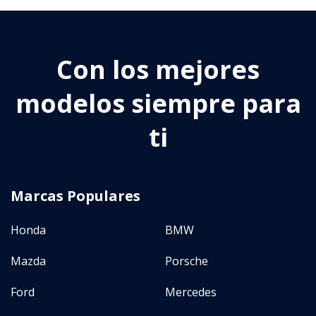
Tipo
Con los mejores
Sedan
(
0
)
modelos siempre para
Hatchback
(
0
)
SUV
(
0
)
ti
Crossover
(
0
)
Coupe
(
0
)
Marcas Populares
Convertible
(
0
)
Van
(
0
)
Honda
BMW
Camión
(
0
)
Mazda
Porsche
Camioneta
(
0
)
Ford
Mercedes
No definido
(
0
)