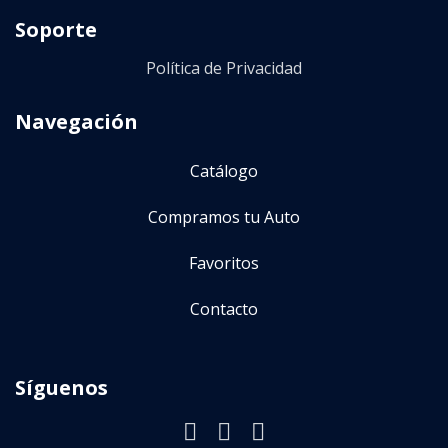
More
Soporte
Transmisión
Política de Privacidad
(
0
)
Automatico
Navegación
(
0
)
Manual
Catálogo
(
0
)
AMT
(
0
)
CVT
Compramos tu Auto
Favoritos
Precio
Contacto
$
8 000
—
$
38 000
Síguenos
Año