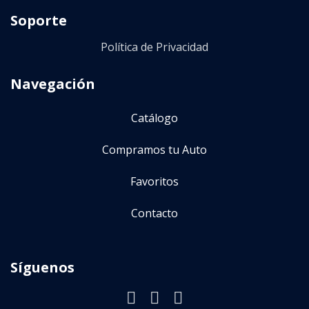
Soporte
(
0
)
CVT
Política de Privacidad
Precio
Navegación
$
2 300
—
$
33 300
Catálogo
Año
Compramos tu Auto
Favoritos
2014
—
2019
Contacto
Kilometraje
Síguenos
5.000
km
—
115.000
km