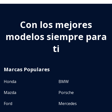
Tipo
Con los mejores
Sedan
(
0
)
modelos siempre para
Hatchback
(
0
)
SUV
(
0
)
ti
Crossover
(
1
)
Coupe
(
0
)
Marcas Populares
More
Honda
BMW
Transmisión
Mazda
Porsche
(
2
)
Automatico
(
1
)
Manual
Ford
Mercedes
(
0
)
AMT