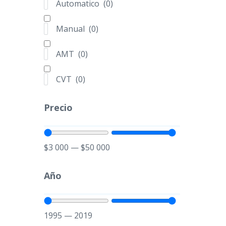
Automatico
(
0
)
Van
(
0
)
Camión
(
0
)
Manual
(
0
)
Camioneta
(
0
)
No definido
(
0
)
AMT
(
0
)
More
CVT
(
0
)
Transmisión
Automatico
(
0
)
Precio
Manual
(
0
)
AMT
(
0
)
$
3 000
—
$
50 000
CVT
(
0
)
Precio
Año
$
3 000
—
$
50 000
1995
—
2019
Año