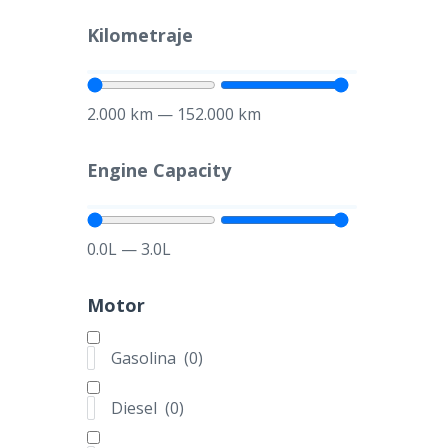
1995
—
2019
Kilometraje
Kilometraje
2.000
km
—
152.000
km
2.000
km
—
152.00
Engine Capacity
Engine Capacity
0.0
L
—
3.0
L
0.0
L
—
3.0
L
Motor
Gasolina
(
0
)
Motor
Diesel
(
0
)
Gasolina
(
0
)
Eléctrico
(
0
)
Hibrido
(
0
)
Diesel
(
0
)
Tracción