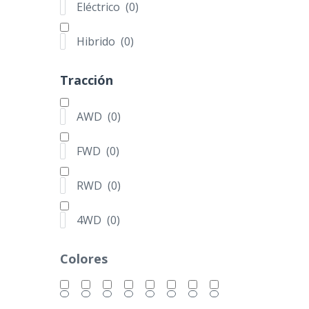
Eléctrico
(
0
)
AWD
(
0
)
FWD
(
0
)
Hibrido
(
0
)
RWD
(
0
)
Tracción
4WD
(
0
)
Colores
AWD
(
0
)
FWD
(
0
)
RWD
(
0
)
4WD
(
0
)
Colores
Estado