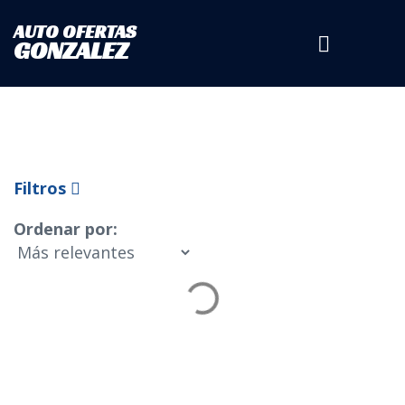
AUTO OFERTAS
Tipo de Vehículo
GONZALEZ
Marca
Filtros
Modelo
Ordenar por:
Estado
Tipo
Sedan
(
1
)