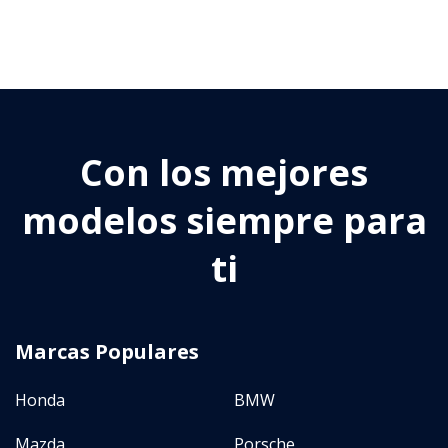
Tipo
Sedan
(
0
)
Hatchback
(
0
)
Con los mejores
SUV
(
0
)
Crossover
(
1
)
modelos siempre para
Coupe
(
0
)
ti
More
Transmisión
Marcas Populares
(
2
)
Automatico
Honda
BMW
(
0
)
Manual
(
0
)
Mazda
Porsche
AMT