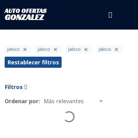
AUTO OFERTAS
Tipo de Vehículo
GONZALEZ
×
×
×
×
Jalisco
Marca
Jalisco
Jalisco
Jalisco
Restablecer filtros
Modelo
Filtros
Ordenar por:
Estado