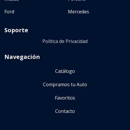
(
0
)
CVT
Ford
Mercedes
Precio
Soporte
Política de Privacidad
$
33 000
—
$
35 000
Navegación
Año
Catálogo
2014
—
2016
Compramos tu Auto
Favoritos
Kilometraje
Contacto
48.000
km
—
108.000
km